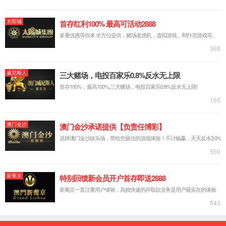
中文简体
русский